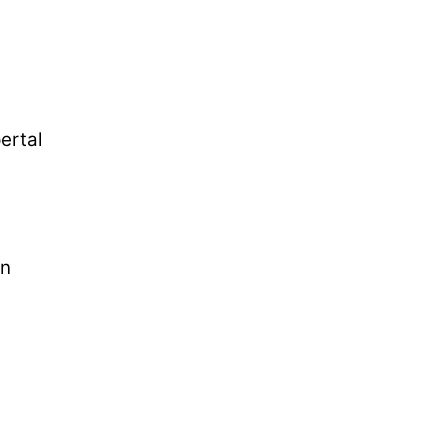
ertal
in